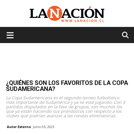
La
Nación
¿QUIÉNES SON LOS FAVORITOS DE LA COPA
SUDAMERICANA?
La Copa Sudamericana es el segundo torneo futbolístico
más importante de Sudamérica y ya se está jugando. Con 3
partidos disputados en la fase de grupos, son muchos los
que ya están haciendo sus pronósticos con respecto a los
clubes que podrían avanzar a las rondas eliminatorias.
Autor Externo
Junio 05, 2023