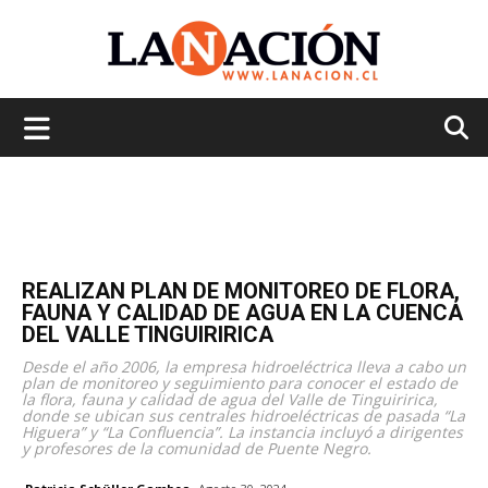
La
Nación
REALIZAN PLAN DE MONITOREO DE FLORA,
FAUNA Y CALIDAD DE AGUA EN LA CUENCA
DEL VALLE TINGUIRIRICA
Desde el año 2006, la empresa hidroeléctrica lleva a cabo un
plan de monitoreo y seguimiento para conocer el estado de
la flora, fauna y calidad de agua del Valle de Tinguiririca,
donde se ubican sus centrales hidroeléctricas de pasada “La
Higuera” y “La Confluencia”. La instancia incluyó a dirigentes
y profesores de la comunidad de Puente Negro.