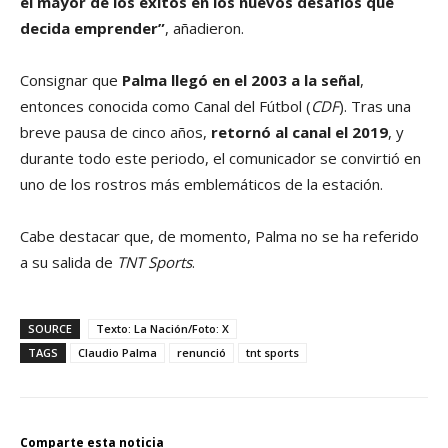
el mayor de los éxitos en los nuevos desafíos que
decida emprender”
, añadieron.
Consignar que
Palma llegó en el 2003 a la señal
,
entonces conocida como Canal del Fútbol (
CDF
). Tras una
breve pausa de cinco años,
retornó al canal el 2019
, y
durante todo este periodo, el comunicador se convirtió en
uno de los rostros más emblemáticos de la estación.
Cabe destacar que, de momento, Palma no se ha referido
a su salida de
TNT Sports
.
SOURCE
Texto: La Nación/Foto: X
TAGS
Claudio Palma
renunció
tnt sports
Comparte esta noticia