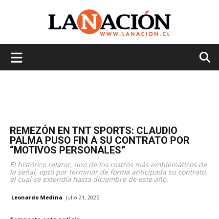
La
Nación
REMEZÓN EN TNT SPORTS: CLAUDIO
PALMA PUSO FIN A SU CONTRATO POR
“MOTIVOS PERSONALES”
El histórico relator, uno de los rostros más emblemáticos de
la señal, optó por terminar de forma anticipada su contrato,
el cual se extendía hasta diciembre de este año.
Leonardo Medina
Julio 21, 2025