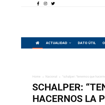
ACTUALIDAD
DATO ÚTIL
O
Home
Nacional
"schalper: “tenemos que hacern
SCHALPER: “TE
HACERNOS LA 