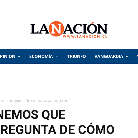
PINIÓN
ECONOMÍA
TRIUNFO
VANGUARDIA
La
Nación
os la pregunta de cómo sacamos a chi..."
NEMOS QUE
PREGUNTA DE CÓMO