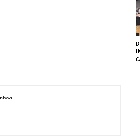
D
I
C
amboa