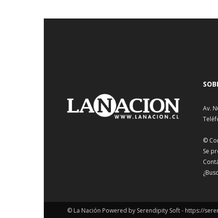
SOB
Av. N
Teléf
© Co
Se pr
Cont
¿Busc
© La Nación Powered by Serendipity Soft -
https://sere