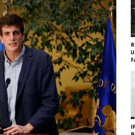
R
U
F
I
B