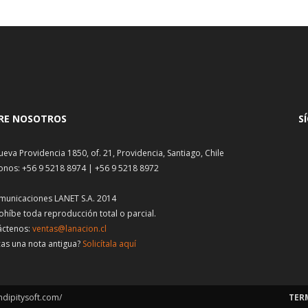
RE NOSOTROS
S
ueva Providencia 1850, of. 21, Providencia, Santiago, Chile
onos: +56 9 5218 8974 | +56 9 5218 8972
municaciones LANET S.A. 2014
ohíbe toda reproducción total o parcial.
áctenos:
ventas@lanacion.cl
as una nota antigua?
Solicítala aquí
ndipitysoft.com/
TER