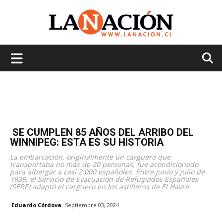
La
Nación
SE CUMPLEN 85 AÑOS DEL ARRIBO DEL
WINNIPEG: ESTA ES SU HISTORIA
La embarcación, originalmente un carguero que
transportaba no más de 20 personas, fue acondicionado
para albergar a casi 2.000 españoles. Entre junio y julio de
1939, el Servicio de Evacuación de Refugiados Españoles
(SERE) adaptó el carguero en los astilleros de El Havre.
Eduardo Córdova
Septiembre 03, 2024