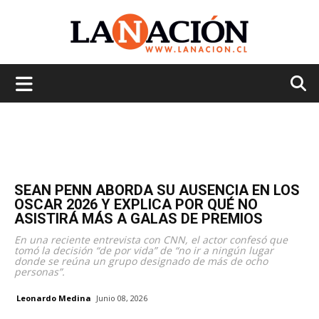
La
Nación
SEAN PENN ABORDA SU AUSENCIA EN LOS
OSCAR 2026 Y EXPLICA POR QUÉ NO
ASISTIRÁ MÁS A GALAS DE PREMIOS
En una reciente entrevista con CNN, el actor confesó que
tomó la decisión “de por vida” de “no ir a ningún lugar
donde se reúna un grupo designado de más de ocho
personas”.
Leonardo Medina
Junio 08, 2026