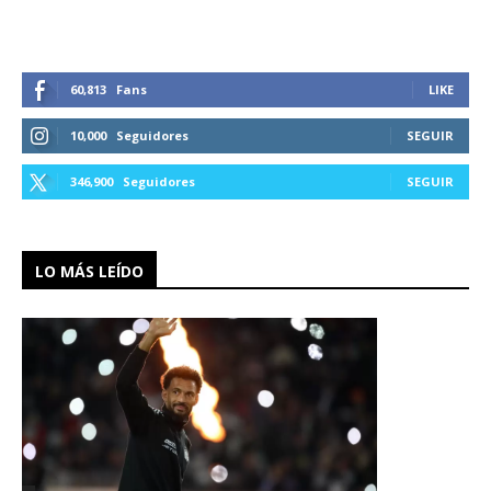
60,813
Fans
LIKE
10,000
Seguidores
SEGUIR
346,900
Seguidores
SEGUIR
LO MÁS LEÍDO