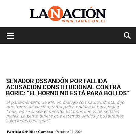
La
Nación
SENADOR OSSANDÓN POR FALLIDA
ACUSACIÓN CONSTITUCIONAL CONTRA
BORIC: “EL HORNO NO ESTÁ PARA BOLLOS”
El parlamentario de RN, en diálogo con Radio infinita, dijo
que “tanta acusación, tanta pelea política le hace mal a
Chile, no sé si sea el minuto. Estamos llenos de señales
malas. La gente quiere que estemos unidos y busquemos
soluciones concretas”.
Patricia Schüller Gamboa
Octubre 01, 2024