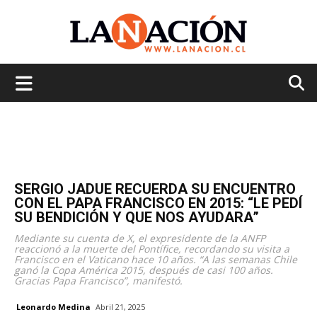
La
Nación
SERGIO JADUE RECUERDA SU ENCUENTRO
CON EL PAPA FRANCISCO EN 2015: “LE PEDÍ
SU BENDICIÓN Y QUE NOS AYUDARA”
Mediante su cuenta de X, el expresidente de la ANFP
reaccionó a la muerte del Pontífice, recordando su visita a
Francisco en el Vaticano hace 10 años. “A las semanas Chile
ganó la Copa América 2015, después de casi 100 años.
Gracias Papa Francisco”, manifestó.
Leonardo Medina
Abril 21, 2025