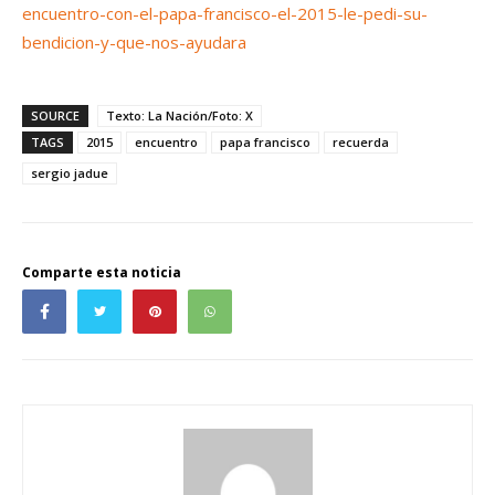
encuentro-con-el-papa-francisco-el-2015-le-pedi-su-
bendicion-y-que-nos-ayudara
SOURCE
Texto: La Nación/Foto: X
TAGS
2015
encuentro
papa francisco
recuerda
sergio jadue
Comparte esta noticia