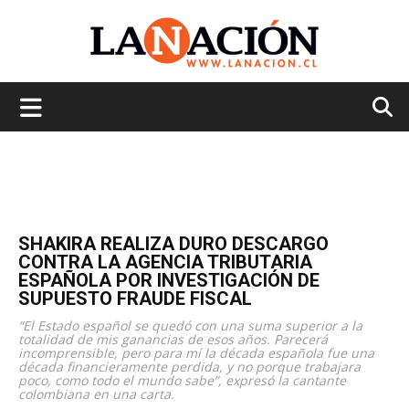
La
Nación
SHAKIRA REALIZA DURO DESCARGO
CONTRA LA AGENCIA TRIBUTARIA
ESPAÑOLA POR INVESTIGACIÓN DE
SUPUESTO FRAUDE FISCAL
“El Estado español se quedó con una suma superior a la
totalidad de mis ganancias de esos años. Parecerá
incomprensible, pero para mí la década española fue una
década financieramente perdida, y no porque trabajara
poco, como todo el mundo sabe”, expresó la cantante
colombiana en una carta.