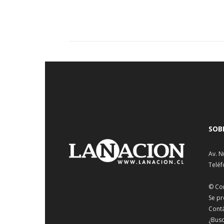
SOB
Av. N
Teléf
© Co
Se pr
Cont
¿Busc