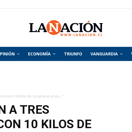
PINIÓN
ECONOMÍA
TRIUNFO
VANGUARDIA
La
Nación
s con 10 kilos de cocaína en el eq..."
N A TRES
ON 10 KILOS DE