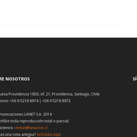
RE NOSOTROS
S
ueva Providencia 1850, of. 21, Providencia, Santiago, Chile
onos: +56 9 5218 8974 | +56 9 5218 8972
municaciones LANET S.A. 2014
ohíbe toda reproducción total o parcial.
áctenos:
ventas@lanacion.cl
as una nota antigua?
Solicítala aquí