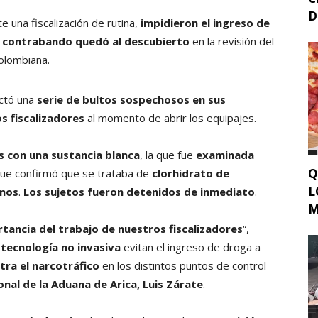
D
te una fiscalización de rutina,
impidieron el ingreso de
e contrabando quedó al descubierto
en la revisión del
olombiana.
ectó una
serie de bultos sospechosos en sus
os fiscalizadores
al momento de abrir los equipajes.
s con una sustancia blanca
, la que fue
examinada
Q
que confirmó que se trataba de
clorhidrato de
L
amos
.
Los sujetos fueron detenidos de inmediato
.
M
tancia del trabajo de nuestros fiscalizadores
“,
o
tecnología no invasiva
evitan el ingreso de droga a
tra el narcotráfico
en los distintos puntos de control
onal de la Aduana de Arica, Luis Zárate
.