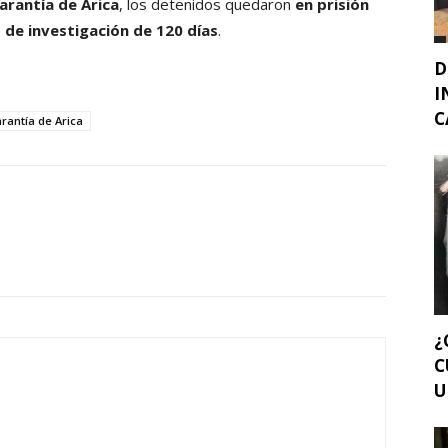
arantía de Arica
, los detenidos quedaron
en prisión
 de investigación de 120 días
.
D
I
C
rantía de Arica
¿
C
U