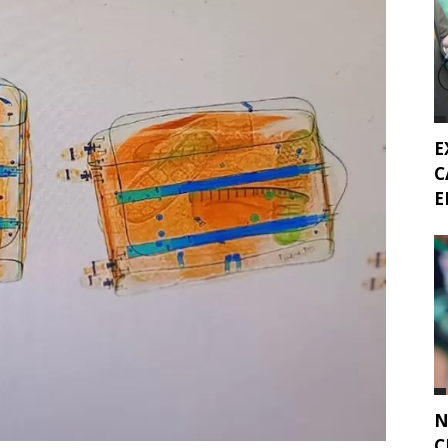
E
C
E
N
C