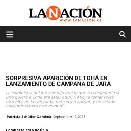
La
Nación
SORPRESIVA APARICIÓN DE TOHÁ EN
LANZAMIENTO DE CAMPAÑA DE JARA
La exministra del Interior dijo que lo que “correspondía si
uno quiere a Chile era estar aquí. No voy a tomar roles
formales en la campaña, pero voy a apoyar, y he estado
haciéndolo todo este tiempo”.
Patricia Schüller Gamboa
Septiembre 17, 2025
Comparte esta noticia