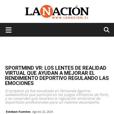
La
Nación
SPORTMIND VR: LOS LENTES DE REALIDAD
VIRTUAL QUE AYUDAN A MEJORAR EL
RENDIMIENTO DEPORTIVO REGULANDO LAS
EMOCIONES
El proyecto ya fue estudiado en Fernanda Aguirre,
taekwondista que participó en los Juegos Olímpicos de París,
y se comprobó que favorece la regulación emocional de
deportistas profesionales para un máximo desempeño.
Esteban Fuentes
Agosto 22, 2024