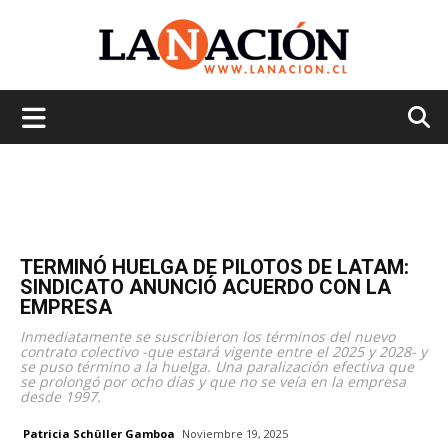
La
Nación
TERMINÓ HUELGA DE PILOTOS DE LATAM:
SINDICATO ANUNCIÓ ACUERDO CON LA
EMPRESA
Inmediatamente se suscribieron los términos del nuevo
contrato colectivo -que estará vigente entre el 2025 y 2028- y
se puso término a la huelga. Una paralización efectiva que
se prolongó por ocho días y que no se veía en la empresa
desde 1997.
Patricia Schüller Gamboa
Noviembre 19, 2025