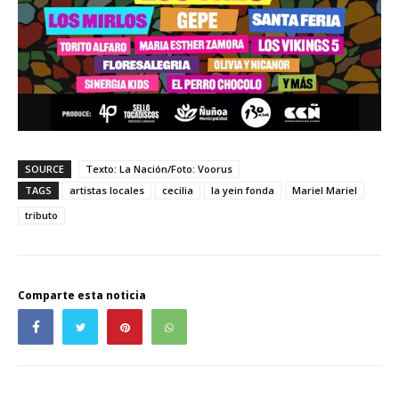
SOURCE
Texto: La Nación/Foto: Voorus
TAGS
artistas locales
cecilia
la yein fonda
Mariel Mariel
tributo
Comparte esta noticia