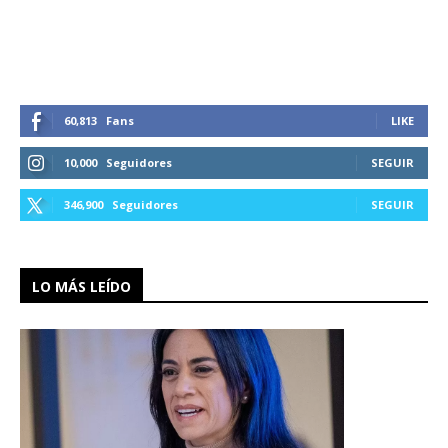
60,813
Fans
LIKE
10,000
Seguidores
SEGUIR
346,900
Seguidores
SEGUIR
LO MÁS LEÍDO