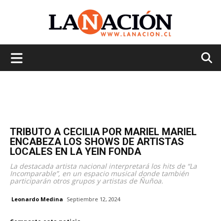
La
Nación
TRIBUTO A CECILIA POR MARIEL MARIEL
ENCABEZA LOS SHOWS DE ARTISTAS
LOCALES EN LA YEIN FONDA
La destacada artista nacional interpretará los hits de “La
Incomparable”, en un espacio musical donde también
participarán otros grupos y artistas de Ñuñoa.
Leonardo Medina
Septiembre 12, 2024