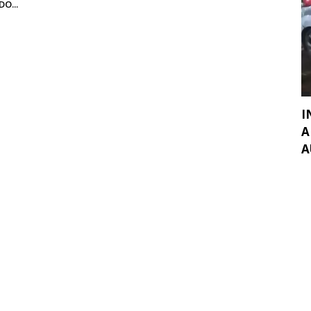
O...
I
A
A