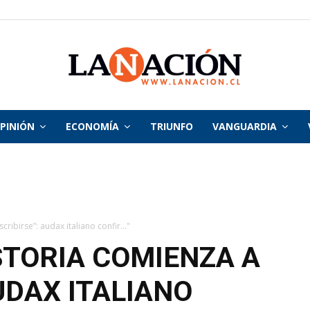
PINIÓN
ECONOMÍA
TRIUNFO
VANGUARDIA
La
Nación
ribirse”: audax italiano confir..."
STORIA COMIENZA A
UDAX ITALIANO