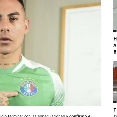
H
A
B.
T
D
idió terminar con las especulaciones y
confirmó el