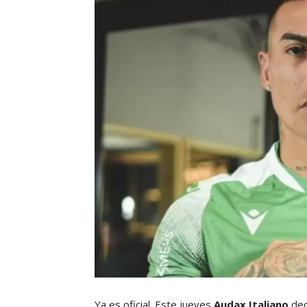
Ya es oficial. Este jueves
Audax Italiano
dec