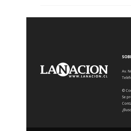
SOB
Av. N
Teléf
© Co
Se pr
Cont
¿Busc