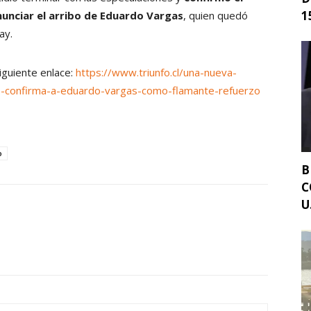
15
nunciar el arribo de Eduardo Vargas
, quien quedó
ay.
siguiente enlace:
https://www.triunfo.cl/una-nueva-
ano-confirma-a-eduardo-vargas-como-flamante-refuerzo
o
B
C
U.