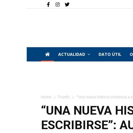
ACTUALIDAD
DATO ÚTIL
O
Home
Triunfo
"“una nueva historia comienza a esc
“UNA NUEVA HI
ESCRIBIRSE”: A