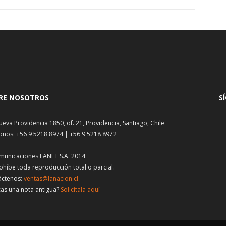
RE NOSOTROS
S
ueva Providencia 1850, of. 21, Providencia, Santiago, Chile
onos: +56 9 5218 8974 | +56 9 5218 8972
municaciones LANET S.A. 2014
ohíbe toda reproducción total o parcial.
áctenos:
ventas@lanacion.cl
as una nota antigua?
Solicítala aquí