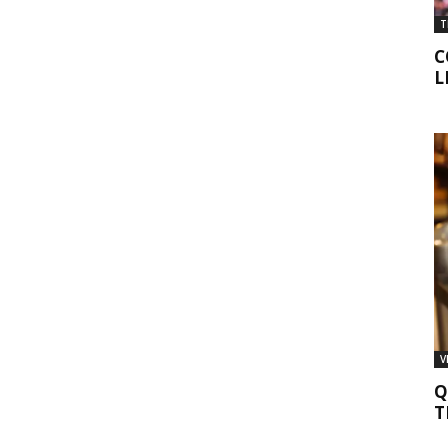
T
C
L
V
Q
T