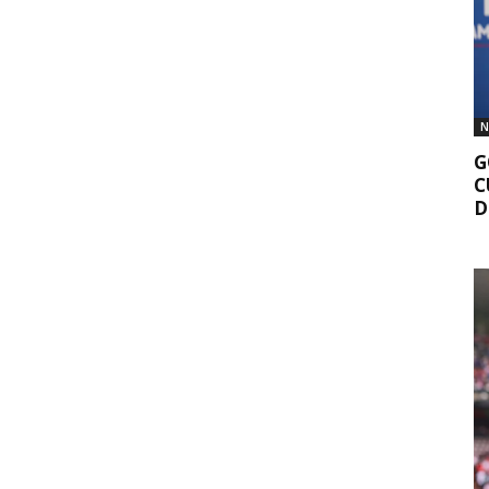
N
G
C
D