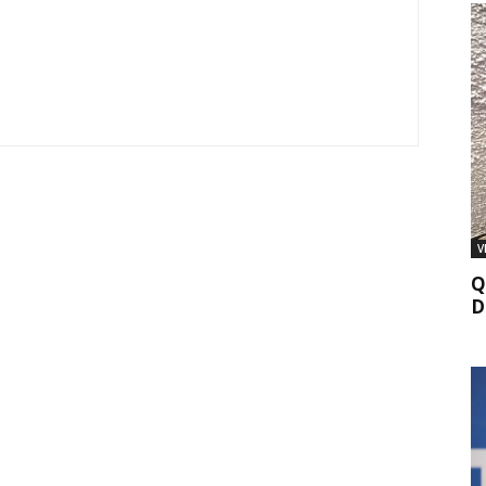
V
Q
D