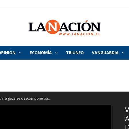
OPINIÓN
ECONOMÍA
TRIUNFO
VANGUARDIA
La
Nación
 para gaza se descompone ba...
V
A
D