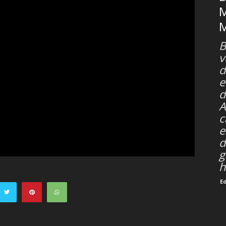
M
B
v
d
e
d
A
c
e
d
g
h
E