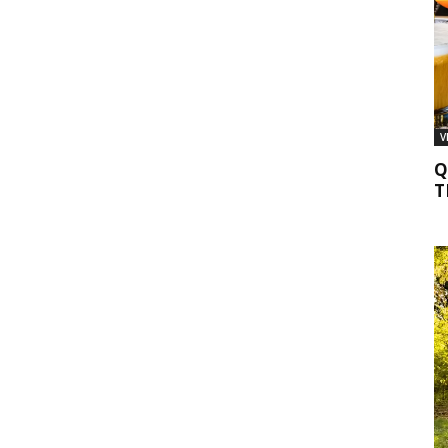
V
Q
T