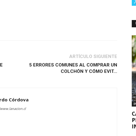
ARTÍCULO SIGUIENTE
E
5 ERRORES COMUNES AL COMPRAR UN
COLCHÓN Y CÓMO EVIT...
rdo Córdova
I
/www.lanacion.cl
C
P
I