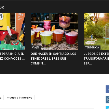
OR
VIAJES
TENDENCIA
EGRA INICIA EL
QUÉ HACER EN SANTIAGO: LOS
JUEGOS DE EXTE
EZ CON VOCES ...
TENEDORES LIBRES QUE
TRANSFORMAR EL
COMBIN...
ESP...
sa
muestra inmersiva