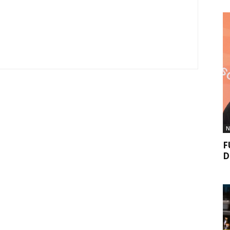
N
F
D