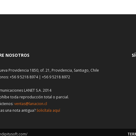
RE NOSOTROS
S
ueva Providencia 1850, of. 21, Providencia, Santiago, Chile
onos: +56 9 5218 8974 | +56 9 5218 8972
municaciones LANET S.A. 2014
ohíbe toda reproducción total o parcial.
áctenos:
ventas@lanacion.cl
as una nota antigua?
Solicítala aquí
ndipitysoft.com/
TER