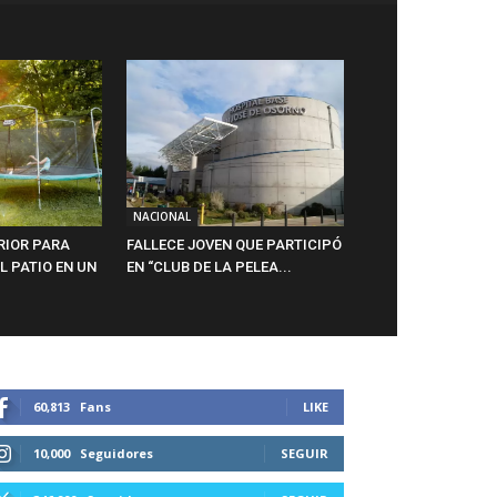
NACIONAL
RIOR PARA
FALLECE JOVEN QUE PARTICIPÓ
 PATIO EN UN
EN “CLUB DE LA PELEA...
60,813
Fans
LIKE
10,000
Seguidores
SEGUIR