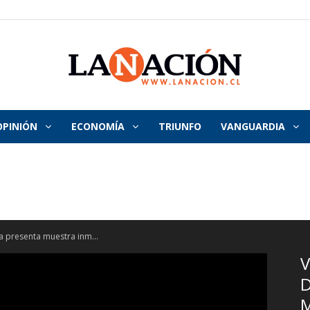
OPINIÓN
ECONOMÍA
TRIUNFO
VANGUARDIA
La
Nación
ima presenta muestra inm...
V
D
M