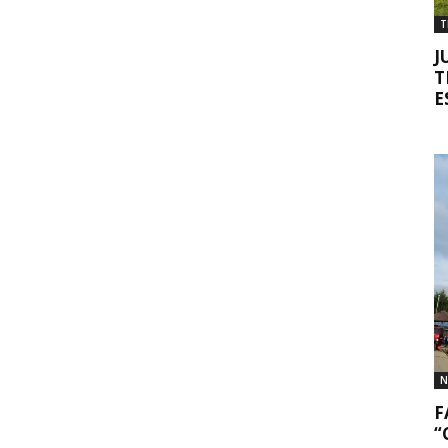
T
J
T
E
N
F
“