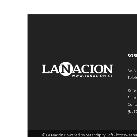
SOB
Av. N
Teléf
© Co
Se pr
Cont
¿Busc
© La Nación Powered by Serendipity Soft -
https://sere