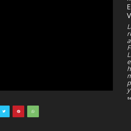
E
V
L
r
a
F
L
e
h
m
p
y
E