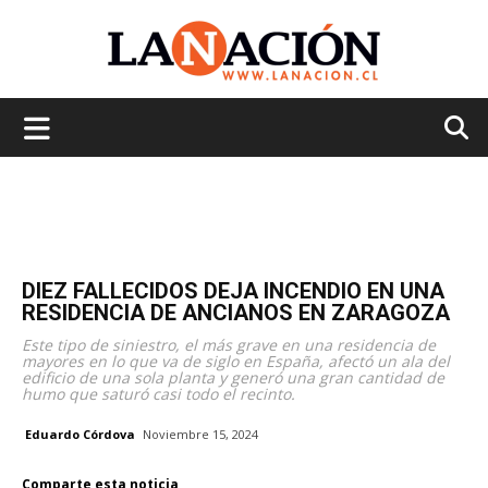
La
Nación
DIEZ FALLECIDOS DEJA INCENDIO EN UNA
RESIDENCIA DE ANCIANOS EN ZARAGOZA
Este tipo de siniestro, el más grave en una residencia de
mayores en lo que va de siglo en España, afectó un ala del
edificio de una sola planta y generó una gran cantidad de
humo que saturó casi todo el recinto.
Eduardo Córdova
Noviembre 15, 2024
Comparte esta noticia