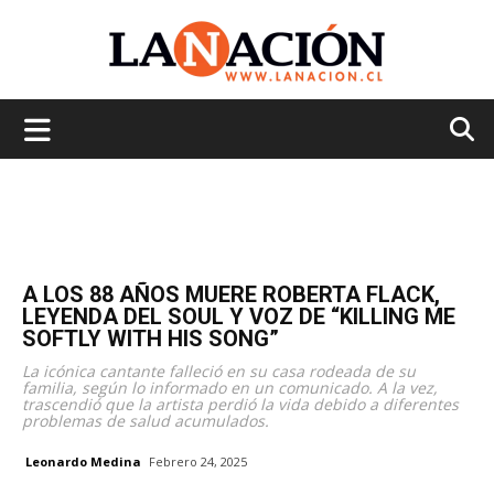
La
Nación
A LOS 88 AÑOS MUERE ROBERTA FLACK,
LEYENDA DEL SOUL Y VOZ DE “KILLING ME
SOFTLY WITH HIS SONG”
La icónica cantante falleció en su casa rodeada de su
familia, según lo informado en un comunicado. A la vez,
trascendió que la artista perdió la vida debido a diferentes
problemas de salud acumulados.
Leonardo Medina
Febrero 24, 2025