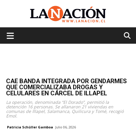
La
Nación
CAE BANDA INTEGRADA POR GENDARMES
QUE COMERCIALIZABA DROGAS Y
CELULARES EN CÁRCEL DE ILLAPEL
La operación, denominada “El Dorado”, permitió la
detención 16 personas. Se allanaron 21 viviendas en
comunas de Illapel, Salamanca, Quilicura y Tomé, recogió
Emol.
Patricia Schüller Gamboa
Julio 06, 2026