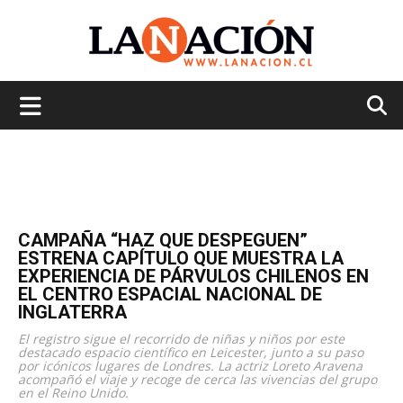
La
Nación
CAMPAÑA “HAZ QUE DESPEGUEN”
ESTRENA CAPÍTULO QUE MUESTRA LA
EXPERIENCIA DE PÁRVULOS CHILENOS EN
EL CENTRO ESPACIAL NACIONAL DE
INGLATERRA
El registro sigue el recorrido de niñas y niños por este
destacado espacio científico en Leicester, junto a su paso
por icónicos lugares de Londres. La actriz Loreto Aravena
acompañó el viaje y recoge de cerca las vivencias del grupo
en el Reino Unido.