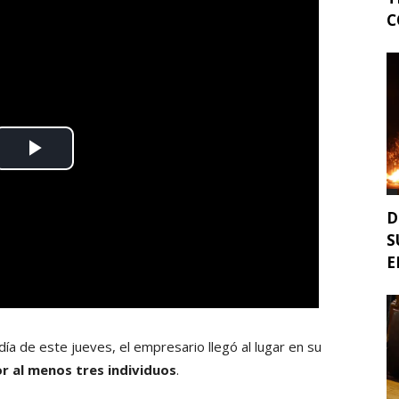
C
D
S
E
día de este jueves, el empresario llegó al lugar en su
r al menos tres individuos
.