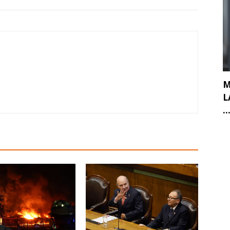
M
L
..