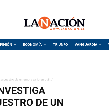
PINIÓN
ECONOMÍA
TRIUNFO
VANGUARDIA
La
Nación
 secuestro de un empresario en quil..."
NVESTIGA
ESTRO DE UN