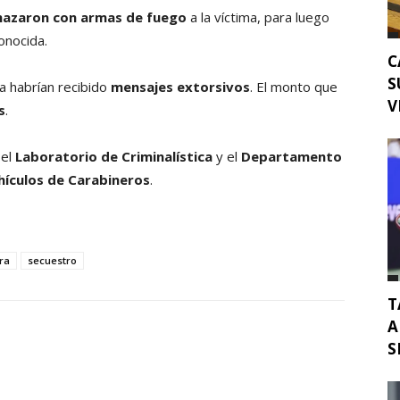
azaron con armas de fuego
a la víctima, para luego
onocida.
C
S
 habrían recibido
mensajes extorsivos
. El monto que
V
s
.
 el
Laboratorio de Criminalística
y el
Departamento
hículos de Carabineros
.
ra
secuestro
T
A
S