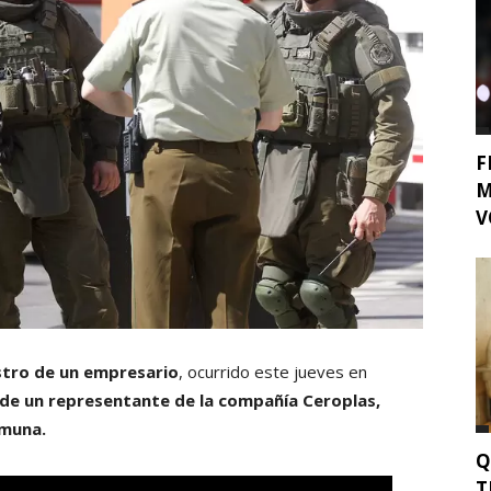
F
M
V
stro de un empresario
, ocurrido este jueves en
 de un representante de la compañía Ceroplas,
omuna.
Q
T