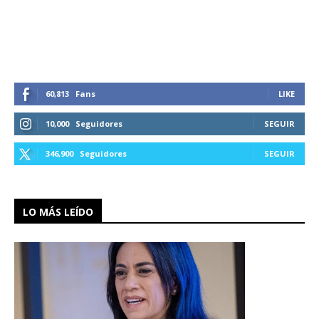
60,813
Fans
LIKE
10,000
Seguidores
SEGUIR
346,900
Seguidores
SEGUIR
LO MÁS LEÍDO