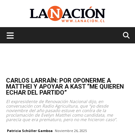
La
Nación
CARLOS LARRAÍN: POR OPONERME A
MATTHEI Y APOYAR A KAST “ME QUIEREN
ECHAR DEL PARTIDO”
El expresidente de Renovación Nacional dijo, en
conversación con Radio Agricultura, que “yo desde
noviembre del año pasado estuve en contra de la
proclamación de Evelyn Matthei como candidata, me
parecía que era prematuro, pero no me hicieron caso”.
Patricia Schüller Gamboa
Noviembre 26, 2025