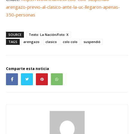
arengazo-previo-al-clasico-ante-la-uc-llegaron-apenas-
350-personas
SOURCE
Texto: La Nación/Foto: X
TAGS
arengazo
clasico
colo colo
suspendió
Comparte esta noticia