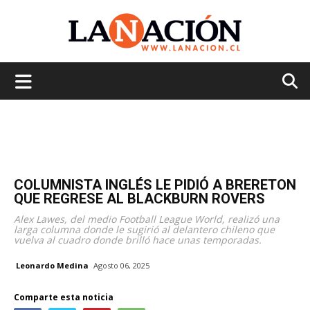
La
Nación
COLUMNISTA INGLÉS LE PIDIÓ A BRERETON
QUE REGRESE AL BLACKBURN ROVERS
Alex Lawes, del medio Football League World, realizó una
larga columna donde le sugirió al delantero chileno que
vuelva al cuadro donde brilló hace unas temporadas.
Leonardo Medina
Agosto 06, 2025
Comparte esta noticia