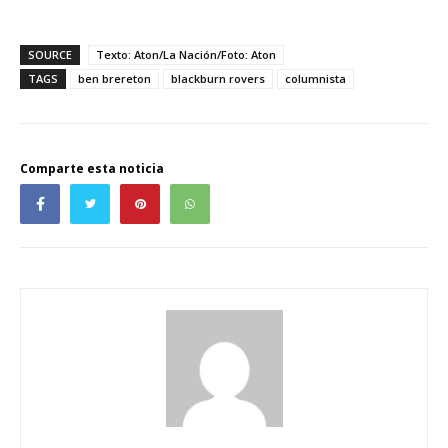
SOURCE
Texto: Aton/La Nación/Foto: Aton
TAGS
ben brereton
blackburn rovers
columnista
Comparte esta noticia