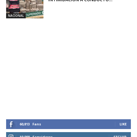
NACIONAL
60,813
Fans
LIKE
10,000
Seguidores
SEGUIR