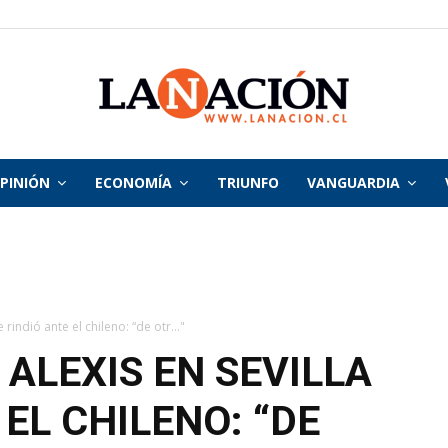
PINIÓN
ECONOMÍA
TRIUNFO
VANGUARDIA
La
Nación
rindió ante el chileno: “de otr..."
ALEXIS EN SEVILLA
 EL CHILENO: “DE