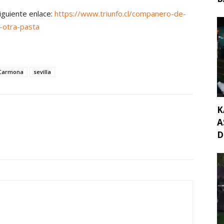
siguiente enlace:
https://www.triunfo.cl/companero-de-
e-otra-pasta
 Carmona
sevilla
K
A
D