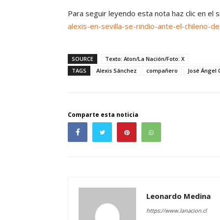
Para seguir leyendo esta nota haz clic en el 
alexis-en-sevilla-se-rindio-ante-el-chileno-d
SOURCE
Texto: Aton/La Nación/Foto: X
TAGS
Alexis Sánchez
compañero
José Ángel
Comparte esta noticia
Leonardo Medina
https://www.lanacion.cl