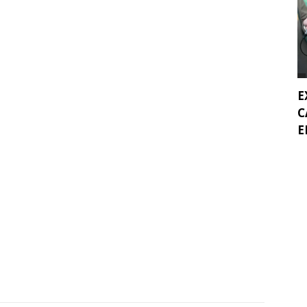
E
C
E