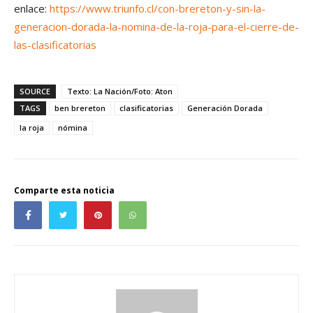
enlace:
https://www.triunfo.cl/con-brereton-y-sin-la-
generacion-dorada-la-nomina-de-la-roja-para-el-cierre-de-
las-clasificatorias
SOURCE
Texto: La Nación/Foto: Aton
TAGS
ben brereton
clasificatorias
Generación Dorada
la roja
nómina
Comparte esta noticia