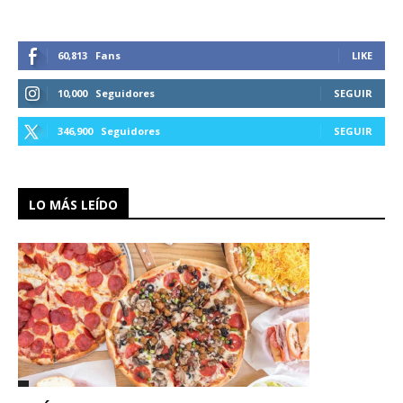
60,813
Fans
LIKE
10,000
Seguidores
SEGUIR
346,900
Seguidores
SEGUIR
LO MÁS LEÍDO