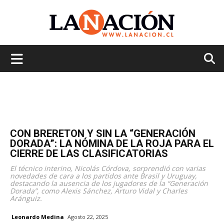
La
Nación
CON BRERETON Y SIN LA “GENERACIÓN
DORADA”: LA NÓMINA DE LA ROJA PARA EL
CIERRE DE LAS CLASIFICATORIAS
El técnico interino, Nicolás Córdova, sorprendió con varias
novedades de cara a los partidos ante Brasil y Uruguay,
destacando la ausencia de los jugadores de la “Generación
Dorada”, como Alexis Sánchez, Arturo Vidal y Charles
Aránguiz.
Leonardo Medina
Agosto 22, 2025