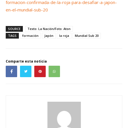
formacion-confirmada-de-la-roja-para-desafiar-a-japon-
en-el-mundial-sub-20
SOURCE
Texto: La Nación/Foto: Aton
TAGS
formación
Japón
la roja
Mundial Sub 20
Comparte esta noticia