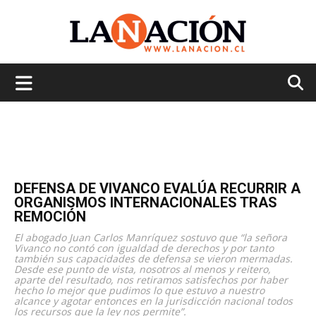
La
Nación
DEFENSA DE VIVANCO EVALÚA RECURRIR A
ORGANISMOS INTERNACIONALES TRAS
REMOCIÓN
El abogado Juan Carlos Manríquez sostuvo que “la señora
Vivanco no contó con igualdad de derechos y por tanto
también sus capacidades de defensa se vieron mermadas.
Desde ese punto de vista, nosotros al menos y reitero,
aparte del resultado, nos retiramos satisfechos por haber
hecho lo mejor que pudimos lo que estuvo a nuestro
alcance y agotar entonces en la jurisdicción nacional todos
los recursos que la ley nos permite”.