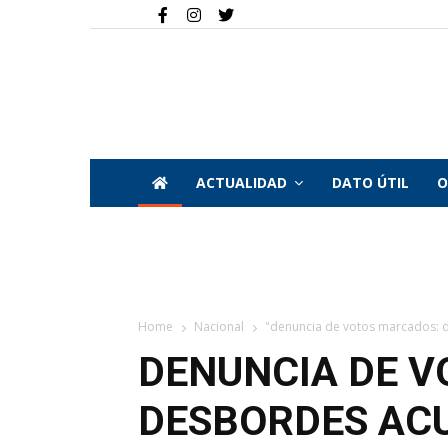
ACTUALIDAD
DATO ÚTIL
O
Home
Nacional
"denuncia de votos marcados: d
DENUNCIA DE 
DESBORDES ACU