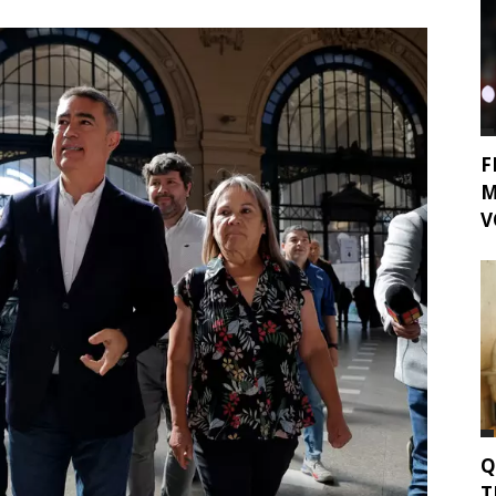
F
M
V
Q
T