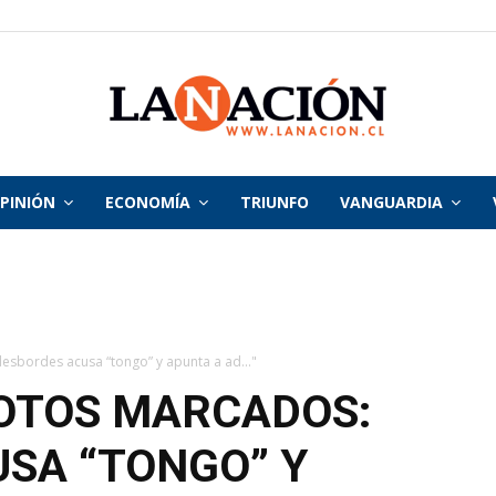
PINIÓN
ECONOMÍA
TRIUNFO
VANGUARDIA
La
Nación
esbordes acusa “tongo” y apunta a ad..."
VOTOS MARCADOS:
SA “TONGO” Y