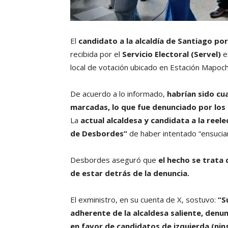
El
candidato a la alcaldía de Santiago p
recibida por el
Servicio Electoral (Servel)
e
local de votación ubicado en Estación Mapoch
De acuerdo a lo informado,
habrían sido cu
marcadas, lo que fue denunciado por lo
La
actual alcaldesa y candidata a la reele
de Desbordes”
de haber intentado “ensuciar
Desbordes aseguró que
el hecho se trata 
de estar detrás de la denuncia.
El exministro, en su cuenta de X, sostuvo:
“S
adherente de la alcaldesa saliente, den
en favor de candidatos de izquierda (ning