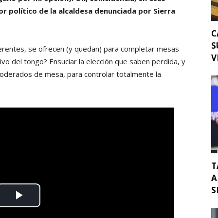
r político de la alcaldesa denunciada por Sierra
C
S
erentes, se ofrecen (y quedan) para completar mesas
V
ivo del tongo? Ensuciar la elección que saben perdida, y
derados de mesa, para controlar totalmente la
T
A
S