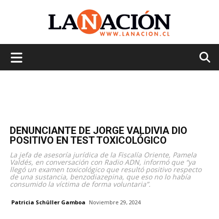
La
Nación
DENUNCIANTE DE JORGE VALDIVIA DIO
POSITIVO EN TEST TOXICOLÓGICO
La jefa de asesoría jurídica de la Fiscalía Oriente, Pamela
Valdés, en conversación con Radio ADN, informó que “ya
llegó un examen toxicológico que resultó positivo respecto
de una sustancia, benzodiazepina, que eso no lo había
consumido la víctima de forma voluntaria”.
Patricia Schüller Gamboa
Noviembre 29, 2024