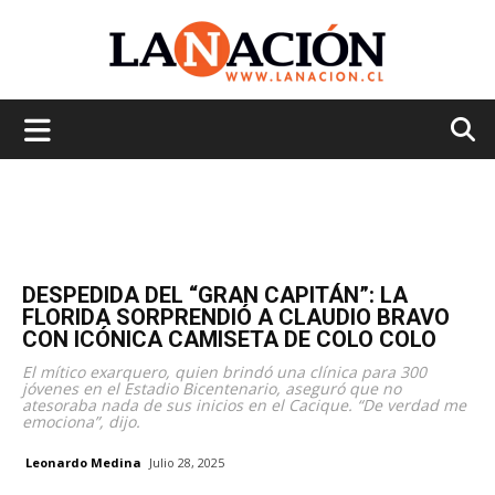
La
Nación
DESPEDIDA DEL “GRAN CAPITÁN”: LA
FLORIDA SORPRENDIÓ A CLAUDIO BRAVO
CON ICÓNICA CAMISETA DE COLO COLO
El mítico exarquero, quien brindó una clínica para 300
jóvenes en el Estadio Bicentenario, aseguró que no
atesoraba nada de sus inicios en el Cacique. “De verdad me
emociona”, dijo.
Leonardo Medina
Julio 28, 2025