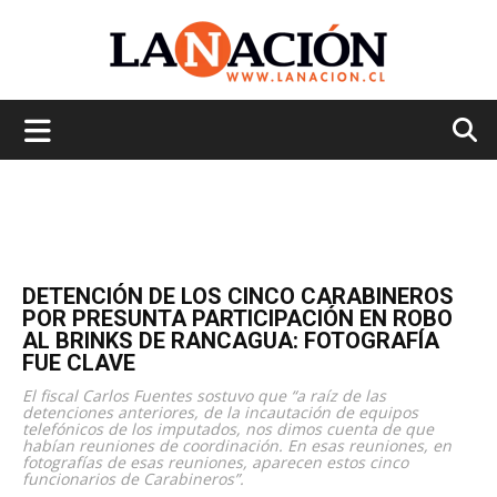
La
Nación
DETENCIÓN DE LOS CINCO CARABINEROS
POR PRESUNTA PARTICIPACIÓN EN ROBO
AL BRINKS DE RANCAGUA: FOTOGRAFÍA
FUE CLAVE
El fiscal Carlos Fuentes sostuvo que “a raíz de las
detenciones anteriores, de la incautación de equipos
telefónicos de los imputados, nos dimos cuenta de que
habían reuniones de coordinación. En esas reuniones, en
fotografías de esas reuniones, aparecen estos cinco
funcionarios de Carabineros”.