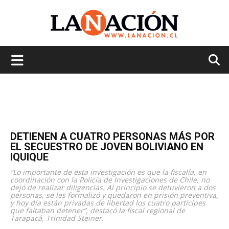
La
Nación
DETIENEN A CUATRO PERSONAS MÁS POR
EL SECUESTRO DE JOVEN BOLIVIANO EN
IQUIQUE
“Lo importante de esta investigación es que la fiscalía, en
coordinación con la Policía de Investigaciones de Chile, no
dejó de realizar diligencias. Al principio se detuvieron a dos
personas, se les formalizó y quedaron en prisión preventiva,
y hoy día están privadas de libertad los cuatro partícipes
que faltaban detener”, destacó la fiscal regional de
Tarapacá, Trinidad Steiner.