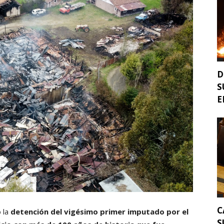
D
S
E
C
 la
detención del vigésimo primer imputado por el
S