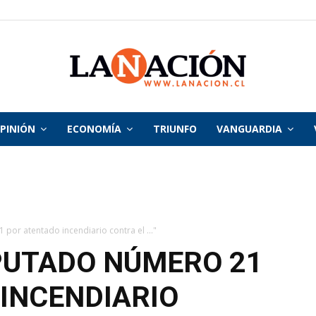
PINIÓN
ECONOMÍA
TRIUNFO
VANGUARDIA
La
Nación
por atentado incendiario contra el ..."
PUTADO NÚMERO 21
INCENDIARIO