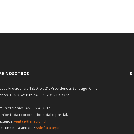
RE NOSOTROS
S
ueva Providencia 1850, of. 21, Providencia, Santiago, Chile
onos: +56 9 5218 8974 | +56 9 5218 8972
municaciones LANET S.A. 2014
ohíbe toda reproducción total o parcial.
áctenos:
ventas@lanacion.cl
as una nota antigua?
Solicítala aquí