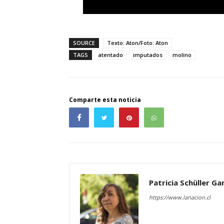
SOURCE
Texto: Aton/Foto: Aton
TAGS
atentado
imputados
molino
Comparte esta noticia
Patricia Schüller G
https://www.lanacion.cl