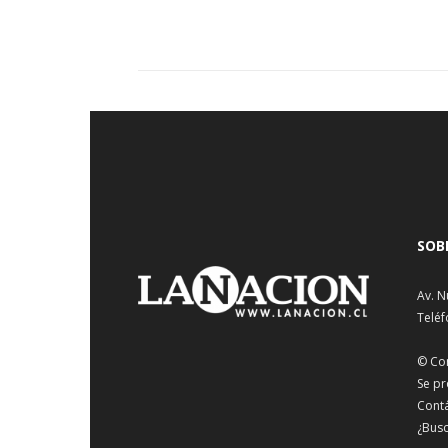
SOB
Av. N
Teléf
© Co
Se pr
Cont
¿Busc