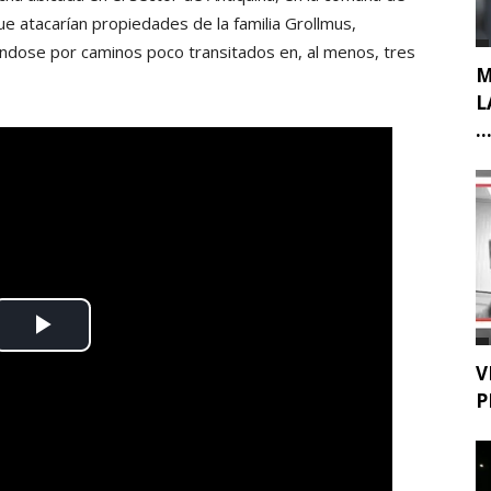
e atacarían propiedades de la familia Grollmus,
ándose por caminos poco transitados en, al menos, tres
M
L
..
V
P