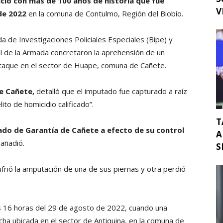
icio con más de 100 años de historia que fue
V
de 2022
en la comuna de Contulmo, Región del Biobío.
ada de Investigaciones Policiales Especiales (Bipe) y
l de la Armada concretaron la aprehensión de un
ataque en el sector de Huape, comuna de Cañete.
e Cañete,
detalló que el imputado fue capturado a raíz
to de homicidio calificado”.
T
gado de Garantía de Cañete a efecto de su control
A
añadió.
S
ufrió la amputación de una de sus piernas y otra perdió
las 16 horas del 29 de agosto de 2022, cuando una
cha ubicada en el sector de Antiquina, en la comuna de