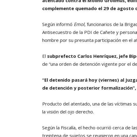
atentado contra el Molino Grollmus, edif
complemente quemado el 29 de agosto 
Según informó
Emol
, funcionarios de la Brig
Antisecuestro de la PDI de Cañete y persona
hombre por su presunta participación en el 
El
subprefecto Carlos Henríquez, jefe Bip
de “una orden de detención vigente por el deli
“El detenido pasará hoy (viernes) al Juz
de detención y posterior formalización”,
Producto del atentado, una de las víctimas s
la visión del ojo derecho.
Según la Fiscalía, el hecho ocurrió cerca de 
treintena de sujetos se reunieron en una can