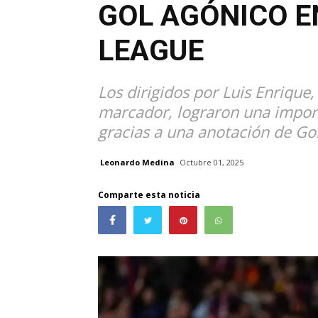
GOL AGÓNICO E
LEAGUE
Los dirigidos por Luis Enrique
marcador, lograron una import
gracias a una anotación de Go
Leonardo Medina
Octubre 01, 2025
Comparte esta noticia