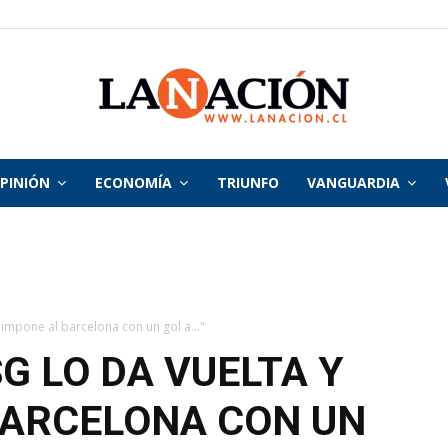
PINIÓN
ECONOMÍA
TRIUNFO
VANGUARDIA
La
Nación
 impone al barcelona con un gol a..."
G LO DA VUELTA Y
BARCELONA CON UN