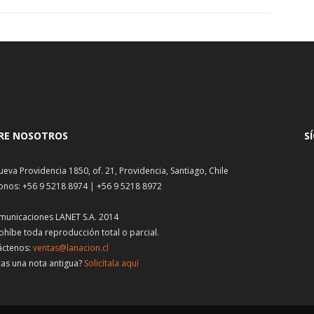
RE NOSOTROS
S
ueva Providencia 1850, of. 21, Providencia, Santiago, Chile
onos: +56 9 5218 8974 | +56 9 5218 8972
municaciones LANET S.A. 2014
ohíbe toda reproducción total o parcial.
áctenos:
ventas@lanacion.cl
as una nota antigua?
Solicítala aquí