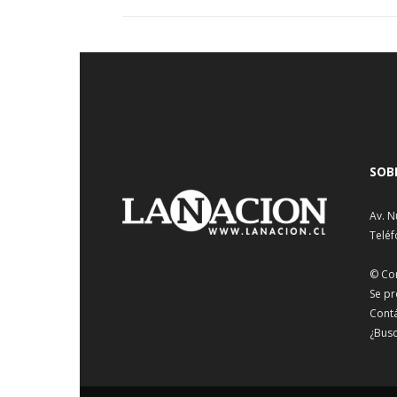
SOB
Av. N
Teléf
© Co
Se pr
Cont
¿Busc