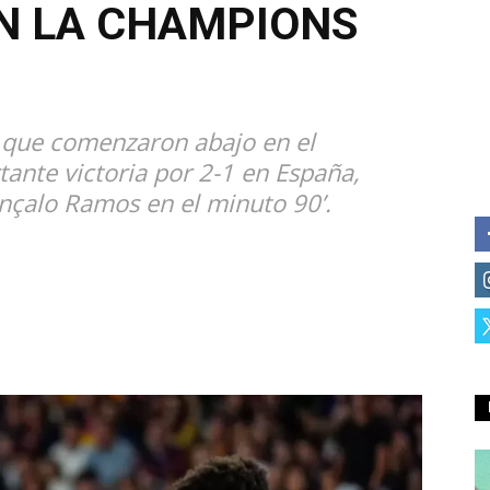
N LA CHAMPIONS
, que comenzaron abajo en el
ante victoria por 2-1 en España,
nçalo Ramos en el minuto 90’.