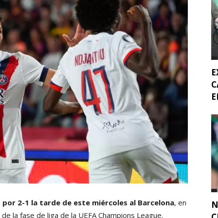
E
C
E
 por 2-1 la tarde de este miércoles al Barcelona
, en
N
 de la fase de liga de la UEFA Champions League.
C