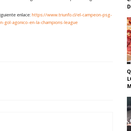
D
siguiente enlace:
https://www.triunfo.cl/el-campeon-psg-
un-gol-agonico-en-la-champions-league
Q
L
M