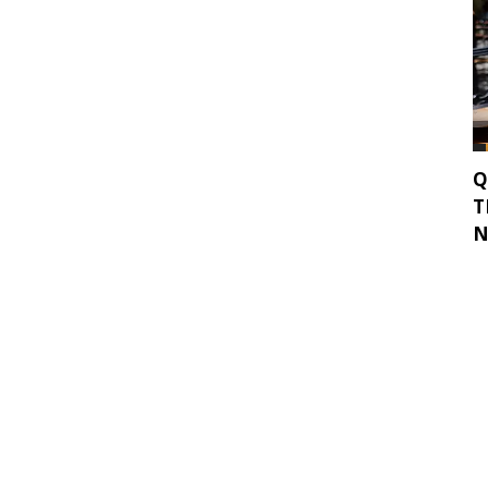
Q
T
N