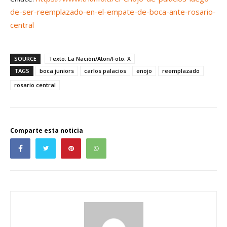
de-ser-reemplazado-en-el-empate-de-boca-ante-rosario-
central
SOURCE
Texto: La Nación/Aton/Foto: X
TAGS
boca juniors
carlos palacios
enojo
reemplazado
rosario central
Comparte esta noticia