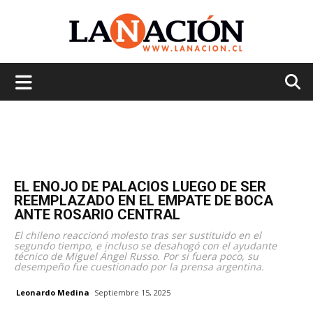
La
Nación
EL ENOJO DE PALACIOS LUEGO DE SER
REEMPLAZADO EN EL EMPATE DE BOCA
ANTE ROSARIO CENTRAL
El chileno reaccionó molesto tras ser sustituido en el
segundo tiempo, e incluso se desahogó con el ayudante
técnico de Miguel Ángel Russo. Por si fuera poco, su
desempeño fue cuestionado por la prensa argentina.
Leonardo Medina
Septiembre 15, 2025