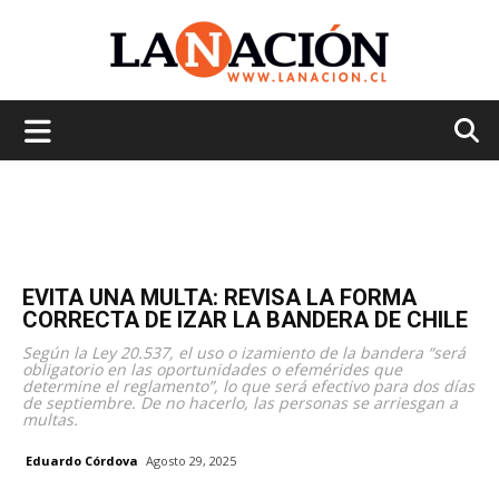
La
Nación
EVITA UNA MULTA: REVISA LA FORMA
CORRECTA DE IZAR LA BANDERA DE CHILE
Según la Ley 20.537, el uso o izamiento de la bandera “será
obligatorio en las oportunidades o efemérides que
determine el reglamento”, lo que será efectivo para dos días
de septiembre. De no hacerlo, las personas se arriesgan a
multas.
Eduardo Córdova
Agosto 29, 2025