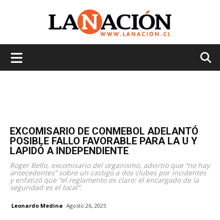
La
Nación
EXCOMISARIO DE CONMEBOL ADELANTÓ
POSIBLE FALLO FAVORABLE PARA LA U Y
LAPIDÓ A INDEPENDIENTE
Roger Bello, excomisario del organismo, advirtió que “no hay
antecedentes” sobre un castigo a dos clubes por incidentes
y enfatizó que “el reglamento es claro: el encargado de la
seguridad es el local”.
Leonardo Medina
Agosto 26, 2025