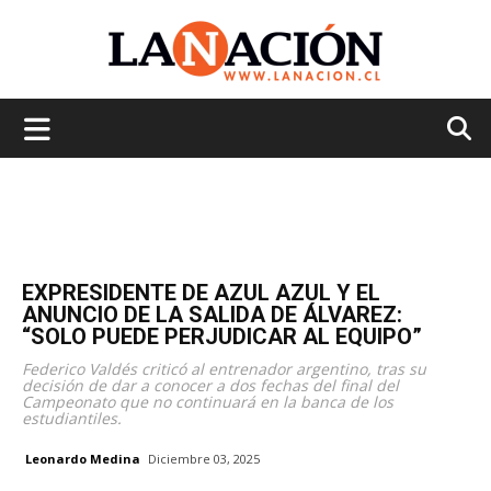
La
Nación
EXPRESIDENTE DE AZUL AZUL Y EL
ANUNCIO DE LA SALIDA DE ÁLVAREZ:
“SOLO PUEDE PERJUDICAR AL EQUIPO”
Federico Valdés criticó al entrenador argentino, tras su
decisión de dar a conocer a dos fechas del final del
Campeonato que no continuará en la banca de los
estudiantiles.
Leonardo Medina
Diciembre 03, 2025