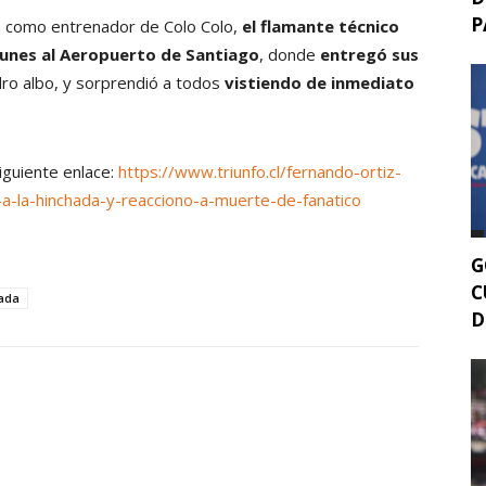
P
na como entrenador de Colo Colo,
el flamante técnico
 lunes al Aeropuerto de Santiago
, donde
entregó sus
o albo, y sorprendió a todos
vistiendo de inmediato
siguiente enlace:
https://www.triunfo.cl/fernando-ortiz-
o-a-la-hinchada-y-reacciono-a-muerte-de-fanatico
G
C
ada
D