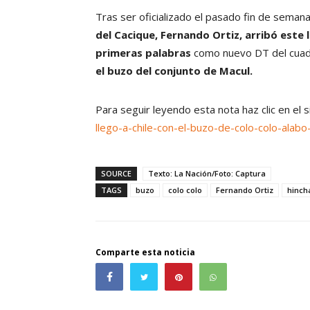
Tras ser oficializado el pasado fin de sema
del Cacique, Fernando Ortiz, arribó este
primeras palabras
como nuevo DT del cuadr
el buzo del conjunto de Macul.
Para seguir leyendo esta nota haz clic en el 
llego-a-chile-con-el-buzo-de-colo-colo-alab
SOURCE
Texto: La Nación/Foto: Captura
TAGS
buzo
colo colo
Fernando Ortiz
hinch
Comparte esta noticia