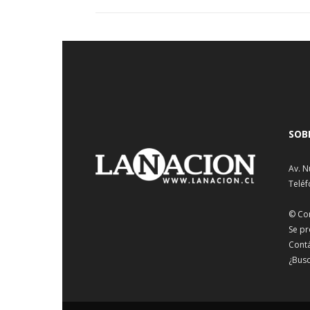
SOB
Av. N
Teléf
© Co
Se pr
Cont
¿Busc