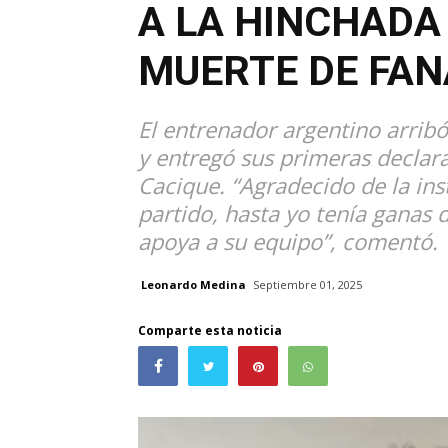
A LA HINCHADA
MUERTE DE FAN
El entrenador argentino arribó
y entregó sus primeras declar
Cacique. “Agradecido de la ins
partido, hasta yo tenía ganas 
apoya a su equipo”, comentó.
Leonardo Medina
Septiembre 01, 2025
Comparte esta noticia