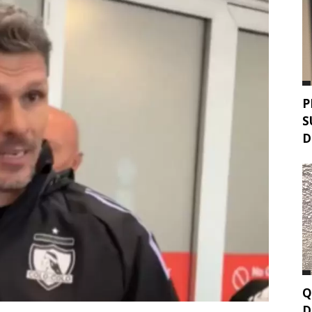
P
S
D
Q
D