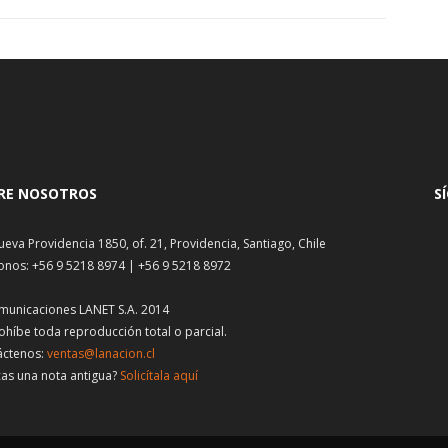
RE NOSOTROS
S
ueva Providencia 1850, of. 21, Providencia, Santiago, Chile
onos: +56 9 5218 8974 | +56 9 5218 8972
municaciones LANET S.A. 2014
ohíbe toda reproducción total o parcial.
áctenos:
ventas@lanacion.cl
as una nota antigua?
Solicítala aquí