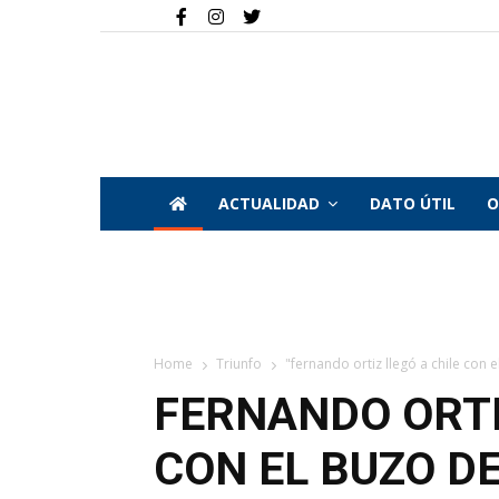
ACTUALIDAD
DATO ÚTIL
O
Home
Triunfo
"fernando ortiz llegó a chile con e
FERNANDO ORTI
CON EL BUZO D