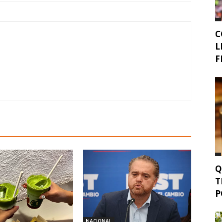
C
L
F
Q
T
P
NACIONAL