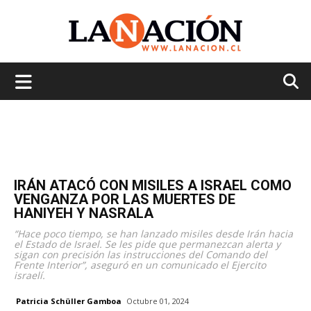
La
Nación
IRÁN ATACÓ CON MISILES A ISRAEL COMO
VENGANZA POR LAS MUERTES DE
HANIYEH Y NASRALA
“Hace poco tiempo, se han lanzado misiles desde Irán hacia
el Estado de Israel. Se les pide que permanezcan alerta y
sigan con precisión las instrucciones del Comando del
Frente Interior”, aseguró en un comunicado el Ejercito
israelí.
Patricia Schüller Gamboa
Octubre 01, 2024