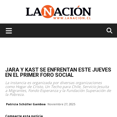
La
Nación
JARA Y KAST SE ENFRENTAN ESTE JUEVES
EN EL PRIMER FORO SOCIAL
La instancia es organizada por diversas organizaciones
como Hogar de Cristo, Un Techo para Chile, Servicio Jesuita
a Migrantes, Fondo Esperanza y la Fundación Superación de
la Pobreza.
Patricia Schüller Gamboa
Noviembre 27, 2025
Comparte esta noticia