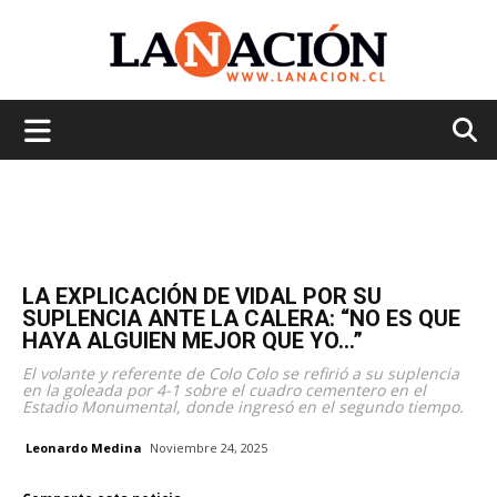
La
Nación
LA EXPLICACIÓN DE VIDAL POR SU
SUPLENCIA ANTE LA CALERA: “NO ES QUE
HAYA ALGUIEN MEJOR QUE YO…”
El volante y referente de Colo Colo se refirió a su suplencia
en la goleada por 4-1 sobre el cuadro cementero en el
Estadio Monumental, donde ingresó en el segundo tiempo.
Leonardo Medina
Noviembre 24, 2025