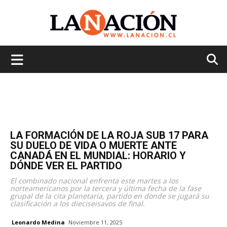
La
Nación
LA FORMACIÓN DE LA ROJA SUB 17 PARA
SU DUELO DE VIDA O MUERTE ANTE
CANADÁ EN EL MUNDIAL: HORARIO Y
DÓNDE VER EL PARTIDO
El combinado nacional enfrenta este martes a los
norteamericanos por la tercera y última fecha de la fase
grupal de la cita planetaria, partido en donde se jugará su
clasificación a los dieciseisavos de final.
Leonardo Medina
Noviembre 11, 2025