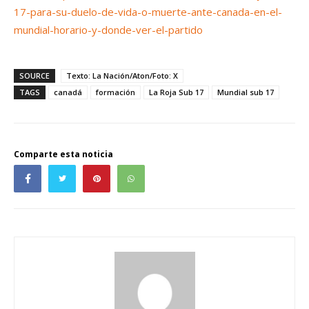
17-para-su-duelo-de-vida-o-muerte-ante-canada-en-el-
mundial-horario-y-donde-ver-el-partido
SOURCE
Texto: La Nación/Aton/Foto: X
TAGS
canadá
formación
La Roja Sub 17
Mundial sub 17
Comparte esta noticia