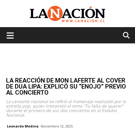
La
Nación
LA REACCIÓN DE MON LAFERTE AL COVER
DE DUA LIPA: EXPLICÓ SU “ENOJO” PREVIO
AL CONCIERTO
La cantante nacional se refirió al homenaje realizado por la
estrella pop, quien interpretó el tema “Tu falta de querer”
durante el primero de sus dos conciertos en el Estadio
Nacional.
Leonardo Medina
Noviembre 12, 2025