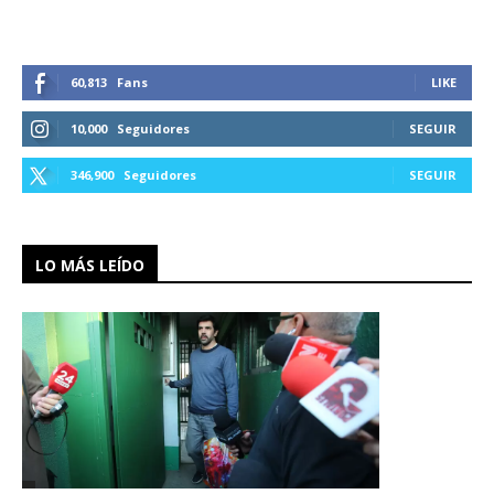
60,813
Fans
LIKE
10,000
Seguidores
SEGUIR
346,900
Seguidores
SEGUIR
LO MÁS LEÍDO