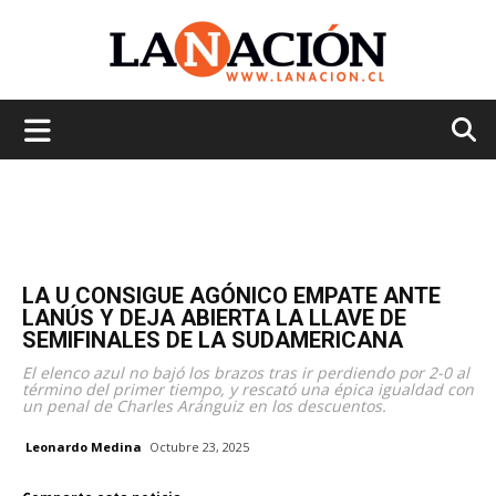
La
Nación
LA U CONSIGUE AGÓNICO EMPATE ANTE
LANÚS Y DEJA ABIERTA LA LLAVE DE
SEMIFINALES DE LA SUDAMERICANA
El elenco azul no bajó los brazos tras ir perdiendo por 2-0 al
término del primer tiempo, y rescató una épica igualdad con
un penal de Charles Aránguiz en los descuentos.
Leonardo Medina
Octubre 23, 2025