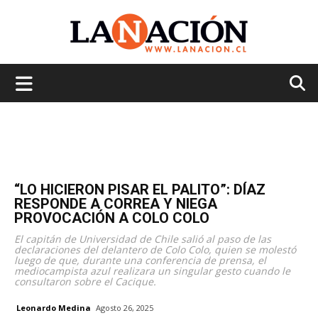
La
Nación
“LO HICIERON PISAR EL PALITO”: DÍAZ
RESPONDE A CORREA Y NIEGA
PROVOCACIÓN A COLO COLO
El capitán de Universidad de Chile salió al paso de las
declaraciones del delantero de Colo Colo, quien se molestó
luego de que, durante una conferencia de prensa, el
mediocampista azul realizara un singular gesto cuando le
consultaron sobre el Cacique.
Leonardo Medina
Agosto 26, 2025