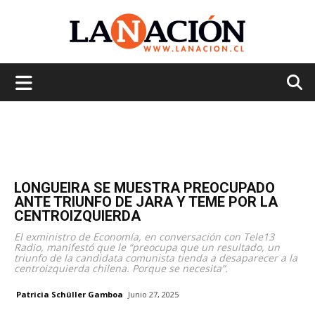
La
Nación
LONGUEIRA SE MUESTRA PREOCUPADO
ANTE TRIUNFO DE JARA Y TEME POR LA
CENTROIZQUIERDA
El exministro de Economía, en conversación con Tele13
Radio, manifestó que le “preocupa que un resultado, un
triunfo de la candidata comunista tienda a desaparecer a la
centroizquierda chilena. Porque se necesita”.
Patricia Schüller Gamboa
Junio 27, 2025