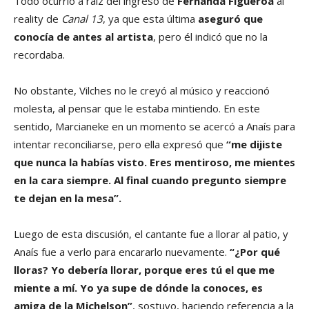
Todo ocurrió a raíz del ingreso de
Fernanda Figueroa
al
reality de
Canal 13
, ya que esta última
aseguró que
conocía de antes al artista
, pero él indicó que no la
recordaba.
No obstante, Vilches no le creyó al músico y reaccionó
molesta, al pensar que le estaba mintiendo. En este
sentido, Marcianeke en un momento se acercó a Anaís para
intentar reconciliarse, pero ella expresó que
“me dijiste
que nunca la habías visto. Eres mentiroso, me mientes
en la cara siempre. Al final cuando pregunto siempre
te dejan en la mesa”.
Luego de esta discusión, el cantante fue a llorar al patio, y
Anaís fue a verlo para encararlo nuevamente.
“¿Por qué
lloras? Yo debería llorar, porque eres tú el que me
miente a mí. Yo ya supe de dónde la conoces, es
amiga de la Michelson”
, sostuvo, haciendo referencia a la