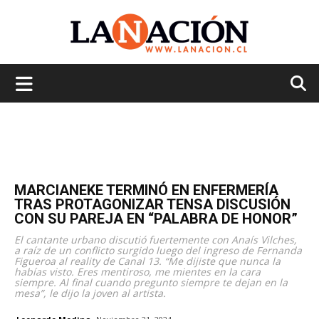
La
Nación
MARCIANEKE TERMINÓ EN ENFERMERÍA
TRAS PROTAGONIZAR TENSA DISCUSIÓN
CON SU PAREJA EN “PALABRA DE HONOR”
El cantante urbano discutió fuertemente con Anaís Vilches,
a raíz de un conflicto surgido luego del ingreso de Fernanda
Figueroa al reality de Canal 13. “Me dijiste que nunca la
habías visto. Eres mentiroso, me mientes en la cara
siempre. Al final cuando pregunto siempre te dejan en la
mesa”, le dijo la joven al artista.